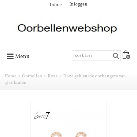
Inloggen
Info
Menu
0
Home
>
Oorbellen
>
Roze
>
Roze gekleurde oorhangers van
glas kralen