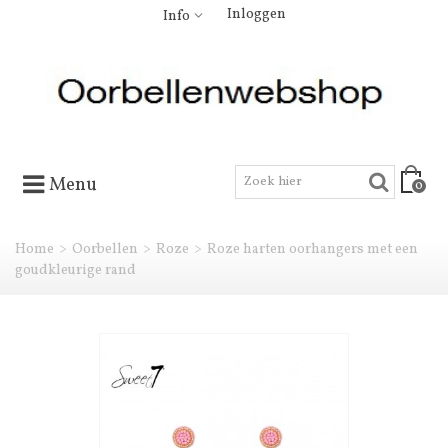
Inloggen
Info
Menu
0
Home
>
Oorbellen
>
Roze
>
Roze harten oorhangers met een
goudkleurige rand