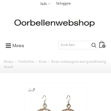
Inloggen
Info
Menu
0
Home
>
Oorbellen
>
Roze
>
Roze oorhangers met goudkleurig
draad