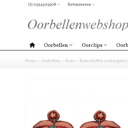
(t) 0594505908
Retourneren
Oorbellen
Oorclips
Oorb
Home
>
Oorbellen
>
Roze
>
Roze stoffen oorhangers 