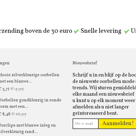
rzending boven de 30 euro
Snelle levering
Ui
ingen
Nieuwsbrief
Schrijf u in en blijf op de ho
Mooie zilverkleurige oorbellen
de nieuwste oorbellen mode
met een blauwe...
trends. Wij sturen gemiddel
€ 4,95
€ 3,71
elke maand een nieuwsbrief 
u kunt u op elk moment weer
Oorbellen goudkleurig in ronde
afmelden als u niet langer
vorm met een...
geïnteresseerd bent.
€ 16,95
€ 8,48
Aanmelden!
Oorclips met blauwe inleg en
zilverkleurig rand...