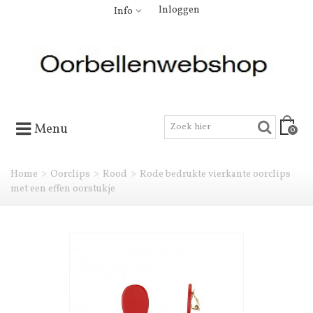
Inloggen
Info
Menu
0
Home
>
Oorclips
>
Rood
>
Rode bedrukte vierkante oorclips
met een effen oorstukje