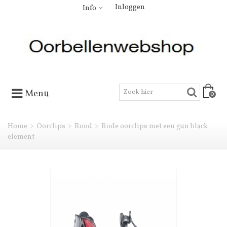
Inloggen
Info
Menu
0
Home
>
Oorclips
>
Rood
>
Rode oorclips met een gun black
element