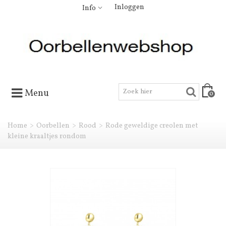
Inloggen
Info
Menu
0
Home
>
Oorbellen
>
Rood
>
Rode geweldige creolen met
kleine kraaltjes rondom