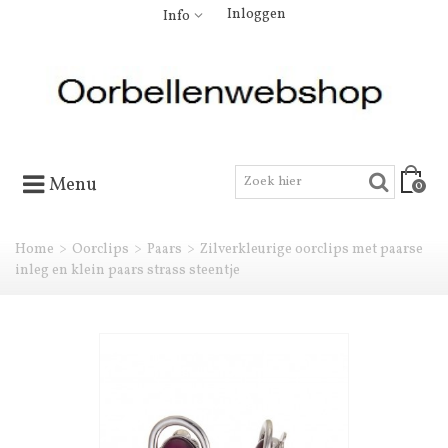
Inloggen
Info
Menu
0
Home
>
Oorclips
>
Paars
>
Zilverkleurige oorclips met paarse
inleg en klein paars strass steentje