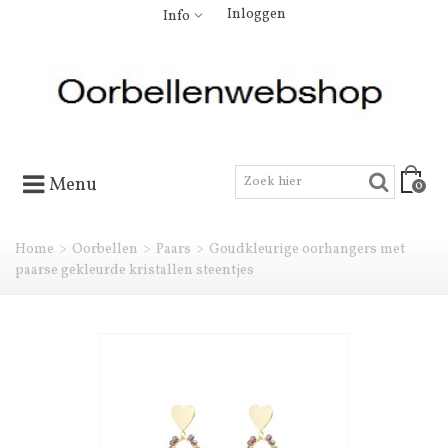
Inloggen
Info
Menu
0
Home
>
Oorbellen
>
Paars
>
Goudkleurige oorhangers met
paarse gekleurde kristallen steentjes