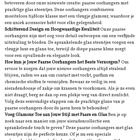
betoveren door onze nieuwste creatie: paarse oorhangers met
prachtige glas steentjes. Deze oorhangers combineren
moeiteloos tijdloze klasse met een vleugje glamour, waardoor je
een uniek accessoire hebt voor elke gelegenheid.
Schitterend Design en Hoogwaardige Kwaliteit
Onze paarse
oorhangers zijn met oog voor detail ontworpen om een verfijnde
uitstraling te bieden. De sprankelende glas steentjes voegen een
vleugje luxe en glans toe, terwijl de diepe paarse kleur zorgt
voor een opvallende en elegante look.
Hoe kun je Jouw Paarse Oorhangers het Beste Verzorgen?
Om
ervoor te zorgen dat jouw nieuwe oorhangers altijd stralend
blijven, raden we aan om contact met vocht, parfum en
chemische stoffen te vermijden. Bewaar ze veilig in een
sieradendoosje of zakje om krassen te voorkomen. Als je ze even
niet draagt, berg ze dan op een plekje weg van direct zonlicht.
Volg deze eenvoudige stappen om de prachtige glans van je
paarse oorhangers door de jaren heen te behouden!
Voeg Glamour Toe aan Jouw Stijl met Paars en Glas
Ben je op
zoek naar een manier om jouw sieradencollectie een
sprankelende touch te geven? Deze paarse oorhangers met glas
steentjes zijn de perfecte keuze. Of je nu een speciale