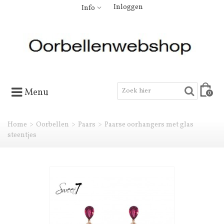
Inloggen
Info
Menu
0
Home
>
Oorbellen
>
Paars
>
Paarse oorhangers met glas
steentjes