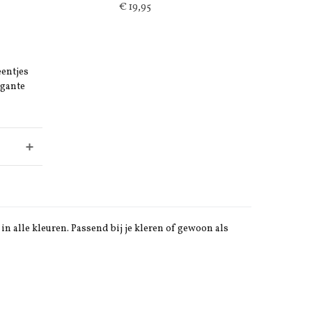
€ 19,95
eentjes
egante
in alle kleuren. Passend bij je kleren of gewoon als