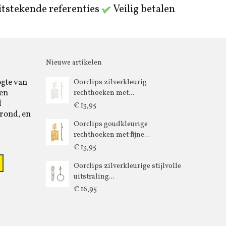
tstekende referenties
Veilig betalen
Nieuwe artikelen
ogte van
Oorclips zilverkleurig
 en
rechthoeken met...
d
€ 13,95
rond, en
Oorclips goudkleurige
rechthoeken met fijne...
€ 13,95
Oorclips zilverkleurige stijlvolle
uitstraling...
€ 16,95