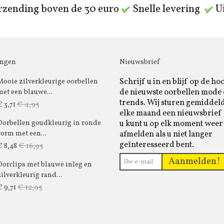
rzending boven de 30 euro
Snelle levering
Ui
ingen
Nieuwsbrief
Schrijf u in en blijf op de ho
Mooie zilverkleurige oorbellen
de nieuwste oorbellen mode
met een blauwe...
trends. Wij sturen gemiddel
€ 4,95
€ 3,71
elke maand een nieuwsbrief 
u kunt u op elk moment weer
Oorbellen goudkleurig in ronde
afmelden als u niet langer
vorm met een...
geïnteresseerd bent.
€ 16,95
€ 8,48
Aanmelden!
Oorclips met blauwe inleg en
zilverkleurig rand...
€ 12,95
€ 9,71