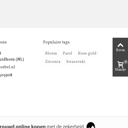
vens
Populaire tags
Boven
8
Bloem
Parel
Rose gold
uidhorn (NL)
Zirconia
Swarovski
0
orbel.nl
Mandje
 505908