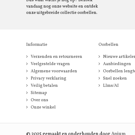
Dus waar wacht je nog op? Bezoek
vandaag nog onze website en ontdek
onze uitgebreide collectie oorbellen.
Informatie
Oorbellen
Verzenden en retourneren
Nieuwe artikele
Veelgestelde vragen
Aanbiedingen
Algemene voorwaarden
Oorbellen lengt
Privacy verklaring
Snel zoeken
Veilig betalen
Llms/AI
Sitemap
Over ons
Onze winkel
© 2025 gemaakt en onderhouden door
Apium