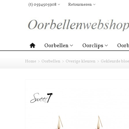
(t) 0594505908
Retourneren
Oorbellen
Oorclips
Oorb
Home
>
Oorbellen
>
Overige kleuren
>
Gekleurde bloe