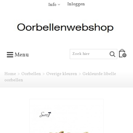
Inloggen
Info
Menu
0
Home
>
Oorbellen
>
Overige kleuren
>
Gekleurde libelle
oorbellen