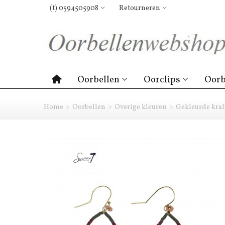
(t) 0594505908
Retourneren
Oorbellen
Oorclips
Oorb
Home
>
Oorbellen
>
Overige kleuren
>
Gekleurde kral