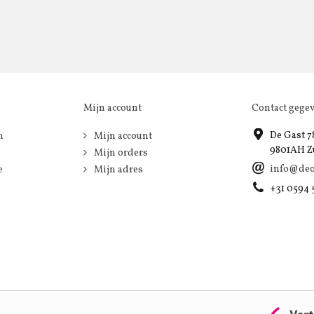
Mijn account
Contact gege
De Gast 7
n
Mijn account
9801AH Z
Mijn orders
info@deo
e
Mijn adres
+31 0594