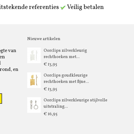
tstekende referenties
Veilig betalen
Nieuwe artikelen
ogte van
Oorclips zilverkleurig
 en
rechthoeken met...
d
€ 13,95
rond, en
Oorclips goudkleurige
rechthoeken met fijne...
€ 13,95
Oorclips zilverkleurige stijlvolle
uitstraling...
€ 16,95