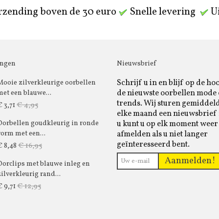
rzending boven de 30 euro
Snelle levering
Ui
ingen
Nieuwsbrief
Schrijf u in en blijf op de ho
Mooie zilverkleurige oorbellen
de nieuwste oorbellen mode
met een blauwe...
trends. Wij sturen gemiddel
€ 4,95
€ 3,71
elke maand een nieuwsbrief 
u kunt u op elk moment weer
Oorbellen goudkleurig in ronde
afmelden als u niet langer
vorm met een...
geïnteresseerd bent.
€ 16,95
€ 8,48
Aanmelden!
Oorclips met blauwe inleg en
zilverkleurig rand...
€ 12,95
€ 9,71