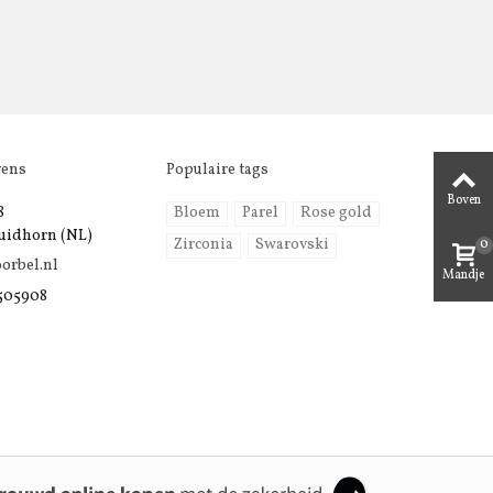
vens
Populaire tags
Boven
8
Bloem
Parel
Rose gold
uidhorn (NL)
0
Zirconia
Swarovski
orbel.nl
Mandje
 505908