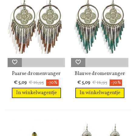
Paarse dromenvanger
Blauwe dromenvanger
oorbellen
oorbellen
€ 16,95
€ 16,95
€ 5,09
-70%
€ 5,09
-70%
In winkelwagentje
In winkelwagentje