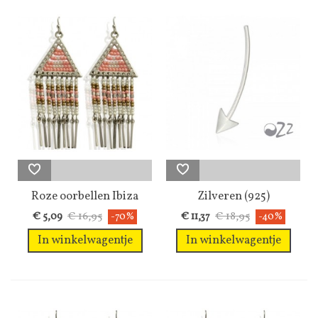
Roze oorbellen Ibiza
Zilveren (925)
style
oorbellen...
€ 16,95
€ 18,95
€ 5,09
-70%
€ 11,37
-40%
In winkelwagentje
In winkelwagentje