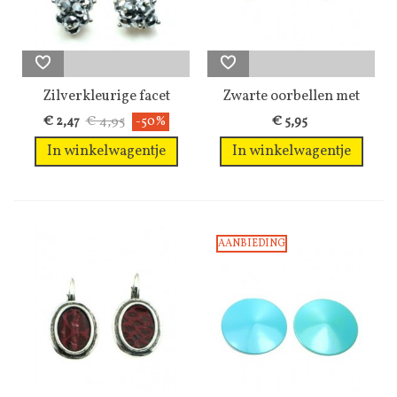
Zilverkleurige facet
Zwarte oorbellen met
glaskralen...
zwarte strass
€ 4,95
€ 2,47
-50%
€ 5,95
In winkelwagentje
In winkelwagentje
AANBIEDING