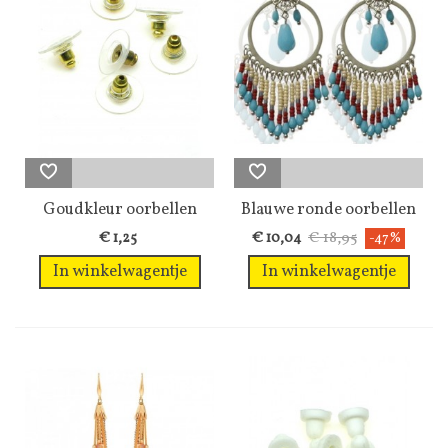
Goudkleur oorbellen
Blauwe ronde oorbellen
stoppertjes...
met mooie...
€ 18,95
€ 1,25
€ 10,04
-47%
In winkelwagentje
In winkelwagentje