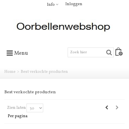
Inloggen
Info
Menu
0
Home
>
Best verkochte producten
Best verkochte producten
Zien laten
Per pagina