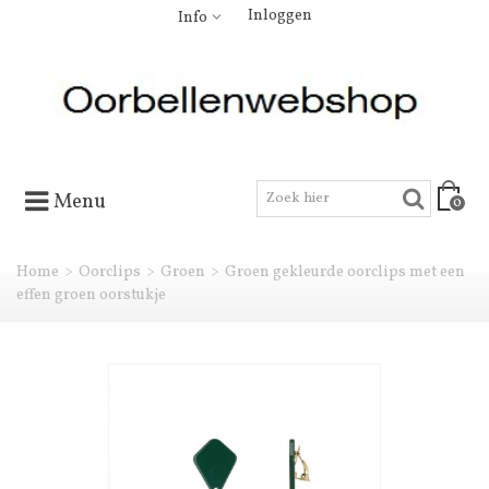
Inloggen
Info
Menu
0
Home
>
Oorclips
>
Groen
>
Groen gekleurde oorclips met een
effen groen oorstukje