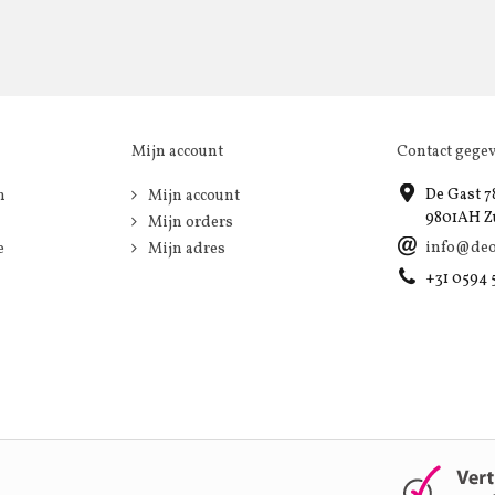
Mijn account
Contact gege
De Gast 7
n
Mijn account
9801AH Z
Mijn orders
info@deo
e
Mijn adres
+31 0594