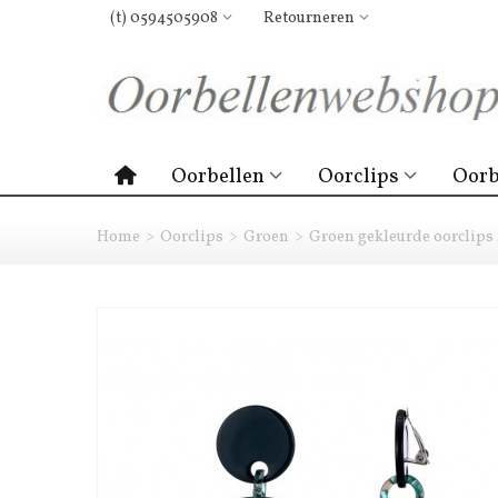
(t) 0594505908
Retourneren
Oorbellen
Oorclips
Oorb
Home
>
Oorclips
>
Groen
>
Groen gekleurde oorclips 