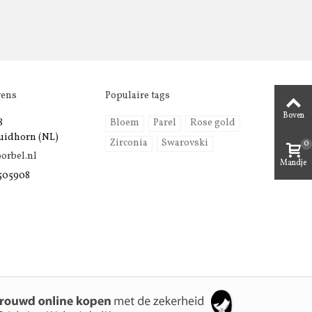
vens
Populaire tags
Boven
8
Bloem
Parel
Rose gold
uidhorn (NL)
Zirconia
Swarovski
0
orbel.nl
Mandje
 505908