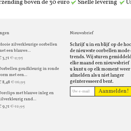
rzending boven de 30 euro
Snelle levering
Ui
ingen
Nieuwsbrief
Schrijf u in en blijf op de ho
Mooie zilverkleurige oorbellen
de nieuwste oorbellen mode
met een blauwe...
trends. Wij sturen gemiddel
€ 4,95
€ 3,71
elke maand een nieuwsbrief 
u kunt u op elk moment weer
Oorbellen goudkleurig in ronde
afmelden als u niet langer
vorm met een...
geïnteresseerd bent.
€ 16,95
€ 8,48
Aanmelden!
Oorclips met blauwe inleg en
zilverkleurig rand...
€ 12,95
€ 9,71