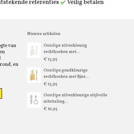
tstekende referenties
Veilig betalen
Nieuwe artikelen
ogte van
Oorclips zilverkleurig
 en
rechthoeken met...
d
€ 13,95
rond, en
Oorclips goudkleurige
rechthoeken met fijne...
€ 13,95
Oorclips zilverkleurige stijlvolle
uitstraling...
€ 16,95