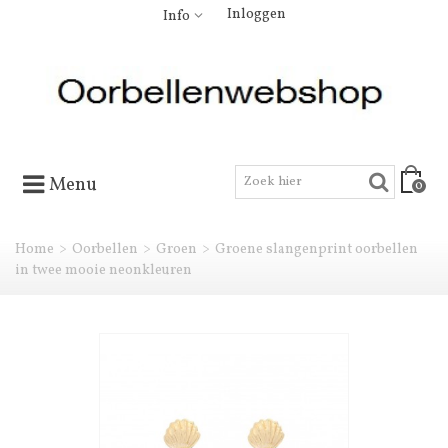
Inloggen
Info
Menu
0
Home
>
Oorbellen
>
Groen
>
Groene slangenprint oorbellen
in twee mooie neonkleuren