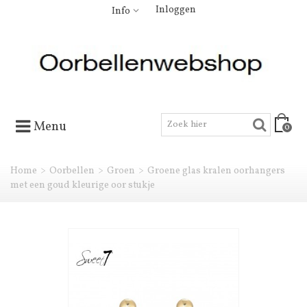
Inloggen
Info
Menu
0
Home
>
Oorbellen
>
Groen
>
Groene glas kralen oorhangers
met een goud kleurige oor stukje