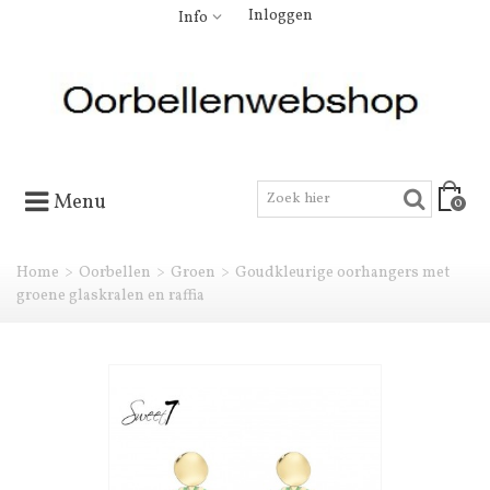
Inloggen
Info
Menu
0
Home
>
Oorbellen
>
Groen
>
Goudkleurige oorhangers met
groene glaskralen en raffia