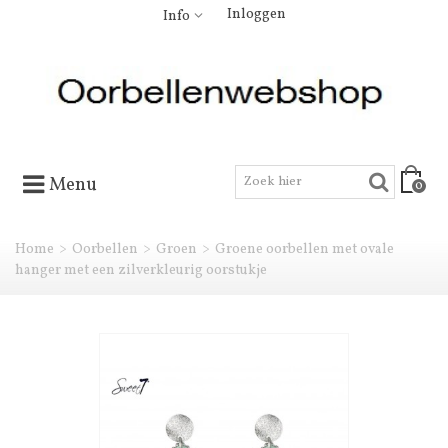
Inloggen
Info
Menu
0
Home
>
Oorbellen
>
Groen
>
Groene oorbellen met ovale
hanger met een zilverkleurig oorstukje