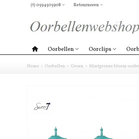
(t) 0594505908
Retourneren
Oorbellen
Oorclips
Oorb
Home
>
Oorbellen
>
Groen
>
Mintgroene bloem oorbel