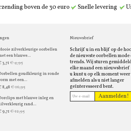
rzending boven de 30 euro
Snelle levering
Ui
ingen
Nieuwsbrief
Schrijf u in en blijf op de ho
Mooie zilverkleurige oorbellen
de nieuwste oorbellen mode
met een blauwe...
trends. Wij sturen gemiddel
€ 4,95
€ 3,71
elke maand een nieuwsbrief 
u kunt u op elk moment weer
Oorbellen goudkleurig in ronde
afmelden als u niet langer
vorm met een...
geïnteresseerd bent.
€ 16,95
€ 8,48
Aanmelden!
Oorclips met blauwe inleg en
zilverkleurig rand...
€ 12,95
€ 9,71