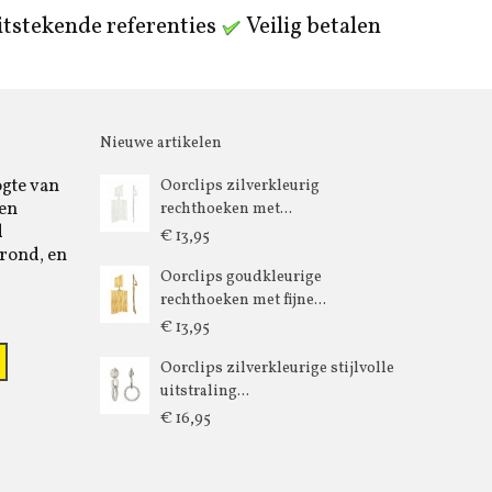
tstekende referenties
Veilig betalen
Nieuwe artikelen
ogte van
Oorclips zilverkleurig
 en
rechthoeken met...
d
€ 13,95
rond, en
Oorclips goudkleurige
rechthoeken met fijne...
€ 13,95
Oorclips zilverkleurige stijlvolle
uitstraling...
€ 16,95