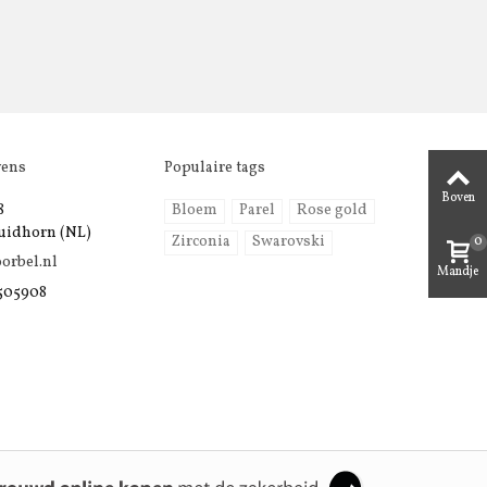
vens
Populaire tags
Boven
8
Bloem
Parel
Rose gold
uidhorn (NL)
0
Zirconia
Swarovski
orbel.nl
Mandje
 505908