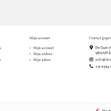
Mijn account
Contact gege
De Gast 7
n
Mijn account
9801AH Z
Mijn orders
info@deo
e
Mijn adres
+31 0594