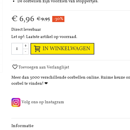
De oorbellen zijn voorzien van stoppertjes.
€ 6,96
€ 9,95
-30%
Direct leverbaar
Let op!: Laatste artikel op voorraad.
+
IN WINKELWAGEN
-
Toevoegen aan Verlanglijst
Meer dan 3000 verschillende oorbellen online. Ruime keuze 
oorbel te vinden! ❤
Volg ons op Instagram
Informatie