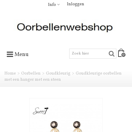
Inloggen
Info
Menu
0
Home
>
Oorbellen
>
Goudkleurig
>
Goudkleurige oorbellen
met een hanger met een steen