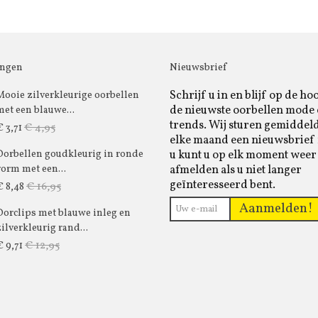
ingen
Nieuwsbrief
Schrijf u in en blijf op de ho
Mooie zilverkleurige oorbellen
de nieuwste oorbellen mode
met een blauwe...
trends. Wij sturen gemiddel
€ 4,95
€ 3,71
elke maand een nieuwsbrief 
u kunt u op elk moment weer
Oorbellen goudkleurig in ronde
afmelden als u niet langer
vorm met een...
geïnteresseerd bent.
€ 16,95
€ 8,48
Aanmelden!
Oorclips met blauwe inleg en
zilverkleurig rand...
€ 12,95
€ 9,71