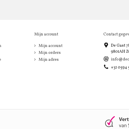
Mijn account
Contact gege
De Gast 7
n
Mijn account
9801AH Z
Mijn orders
info@deo
e
Mijn adres
+31 0594