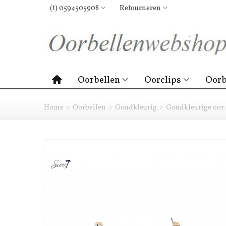
(t) 0594505908
Retourneren
Oorbellen
Oorclips
Oorb
Home
>
Oorbellen
>
Goudkleurig
>
Goudkleurige oor s