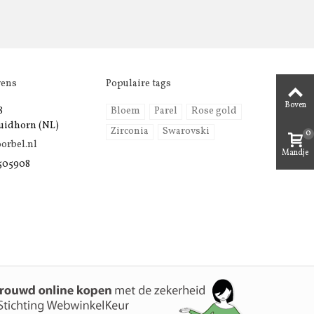
vens
Populaire tags
Boven
8
Bloem
Parel
Rose gold
uidhorn (NL)
Zirconia
Swarovski
0
orbel.nl
Mandje
 505908