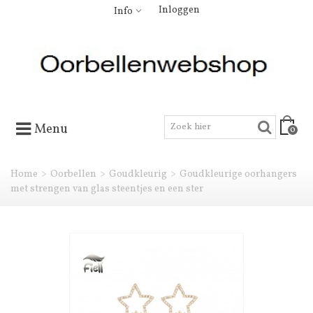
Inloggen
Info
Menu
0
Home
>
Oorbellen
>
Goudkleurig
>
Goudkleurige oorhangers
met strengen van glas steentjes en een ster