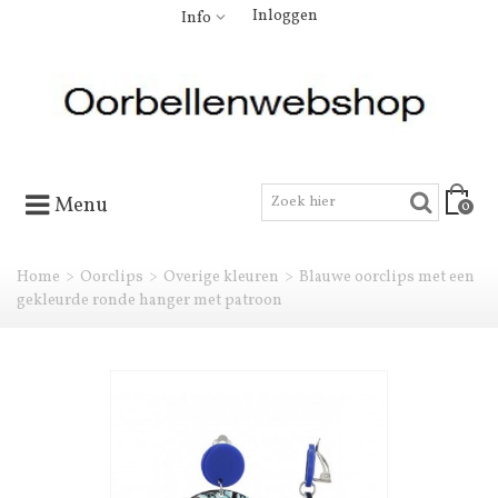
Inloggen
Info
Menu
0
Home
>
Oorclips
>
Overige kleuren
>
Blauwe oorclips met een
gekleurde ronde hanger met patroon