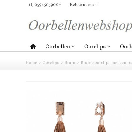
(t) 0594505908
Retourneren
Oorbellen
Oorclips
Oorb
Home
>
Oorclips
>
Bruin
>
Bruine oorclips met een ro