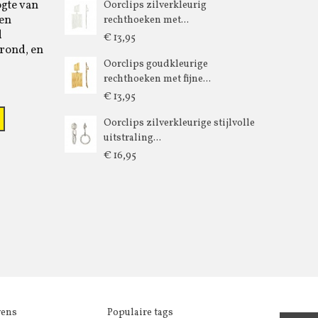
ogte van
Oorclips zilverkleurig
 en
rechthoeken met...
d
€ 13,95
rond, en
Oorclips goudkleurige
rechthoeken met fijne...
€ 13,95
Oorclips zilverkleurige stijlvolle
uitstraling...
€ 16,95
vens
Populaire tags