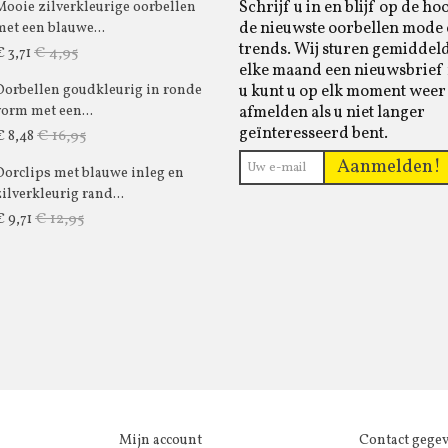
Schrijf u in en blijf op de ho
Mooie zilverkleurige oorbellen
de nieuwste oorbellen mode
met een blauwe...
trends. Wij sturen gemiddel
€ 4,95
€ 3,71
elke maand een nieuwsbrief 
u kunt u op elk moment weer
Oorbellen goudkleurig in ronde
afmelden als u niet langer
vorm met een...
geïnteresseerd bent.
€ 16,95
€ 8,48
Aanmelden!
Oorclips met blauwe inleg en
zilverkleurig rand...
€ 12,95
€ 9,71
Mijn account
Contact gege