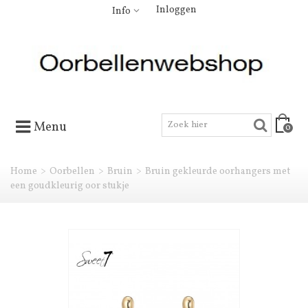
Inloggen
Info
Menu
0
Home
>
Oorbellen
>
Bruin
>
Bruin gekleurde oorhangers met
een goudkleurig oor stukje