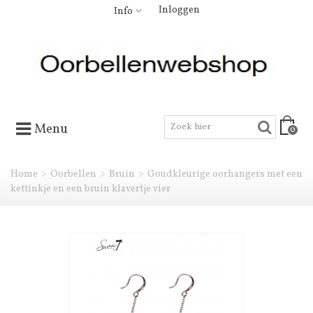
Inloggen
Info
Menu
0
Home
>
Oorbellen
>
Bruin
>
Goudkleurige oorhangers met een
kettinkje en een bruin klavertje vier