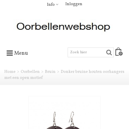
Inloggen
Info
Menu
0
Home
>
Oorbellen
>
Bruin
>
Donker bruine houten oorhangers
met een open motief