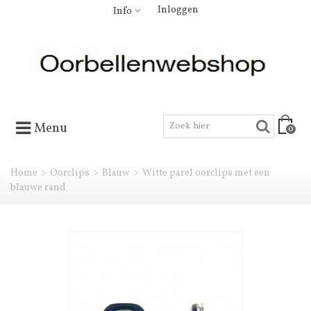
Inloggen
Info
Menu
0
Home
>
Oorclips
>
Blauw
>
Witte parel oorclips met een
blauwe rand