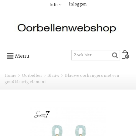
Inloggen
Info
Menu
0
Home
>
Oorbellen
>
Blauw
>
Blauwe oorhangers met een
goudkleurig element